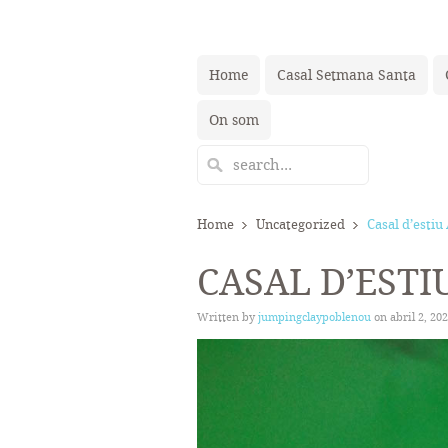
Home
Casal Setmana Santa
On som
Home
Uncategorized
Casal d’estiu 
CASAL D’ESTIU
Written by
jumpingclaypoblenou
on
abril 2, 20